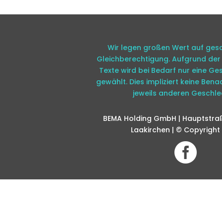
Wir legen großen Wert auf gesc
Gleichberechtigung. Aufgrund der 
Texte wird bei Bedarf nur eine G
gewählt. Dies impliziert keine Bena
jeweils anderen Geschle
BEMA Holding GmbH | Hauptstraß
Laakirchen | © Copyright
