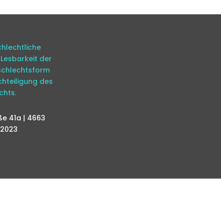
hlechtliche
Lesbarkeit der
eschlechtsform
chteiligung des
chts.
e 41a | 4663
 2023